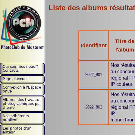
Liste des albums résulta
Titre de
Identifiant
l'album
Nos résulta
Qui sommes nous ?
Contacts
au concour
2022_801
régional F
Page d'accueil
IP couleur
Connexion à l'Espace
privé
Nos résulta
Albums des travaux
au concour
photographiques par
régional F
2022_802
thème
IP
Nos adhérents
monochro
publient
Les photos d'un
auteur